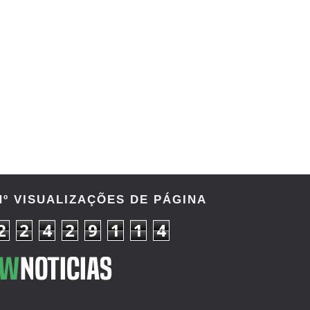
o entre Adam Copeland e Young Bucks
Nº VISUALIZAÇÕES DE PÁGINA
2
2
4
2
9
1
1
4