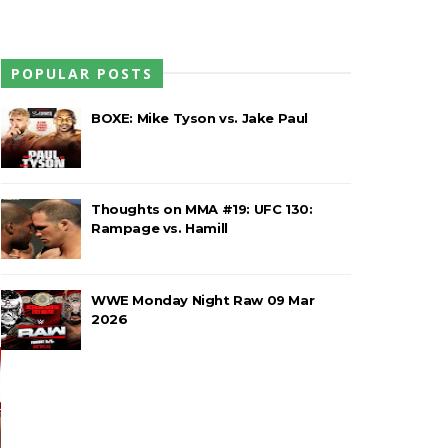
POPULAR POSTS
BOXE: Mike Tyson vs. Jake Paul
Thoughts on MMA #19: UFC 130:
Rampage vs. Hamill
 título histórico a Michael Hayes
WWE Monday Night Raw 09 Mar
2026
World Heavyweight Championship