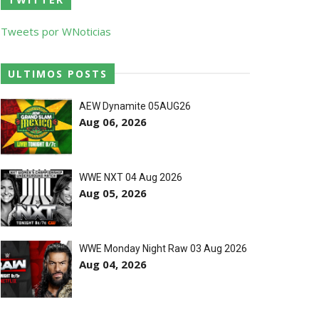
Tweets por WNoticias
ULTIMOS POSTS
AEW Dynamite 05AUG26
Aug 06, 2026
 abalroado por Big Cass
WWE NXT 04 Aug 2026
eight Championship
Aug 05, 2026
WWE Monday Night Raw 03 Aug 2026
Aug 04, 2026