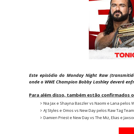
VIOLÊNCIA DESMEDIDA NO RAW: Jacob Fa
Unknown
-
Aug 05 2026
RESPEITO E ALIANÇA NO RAW: Chad Gab
Unknown
-
Aug 05 2026
DOMÍNIO E PERTURBAÇÃO NO RAW: Bron B
Unknown
-
Aug 05 2026
Este episódio do Monday Night Raw (transmiti
NOVA ERA NO RAW: Oba Femi reflete sob
onde o WWE Champion Bobby Lashley deverá enfr
Unknown
-
Aug 05 2026
Para além disso, também estão confirmados 
Nia Jax e Shayna Baszler vs Naomi e Lana pelos
TENSÃO E REGRESSOS IMPACTANTES NO R
AJ Styles e Omos vs New Day pelos Raw Tag Team 
Unknown
-
Aug 05 2026
Damien Priest e New Day vs The Miz, Elias e Jaxs