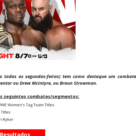
tu destrói Royce Keys em Street Fight e troca g
le e Penta superam armadilhas de Dominik Myste
reakker supera Joe Hendry após interferência e
do todas as segundas-feiras) tem como destaque um combat
re guerra com Brock Lesnar e deixa aviso a todo
entar ou Drew McIntyre, ou Braun Strowman.
os seguintes combates/segmentos:
 WWE Women's Tag Team Titles
AW: Becky Lynch e Stephanie Vaquer interromp
Titles
on Ryker
Resultados