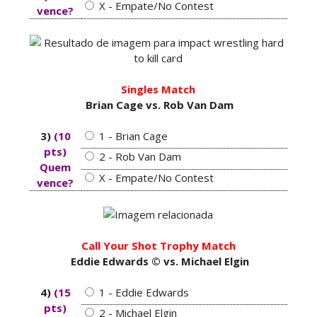
Penta superam armadilhas de Dominik Mysterio
X - Empate/No Contest
vence?
e JD McDonagh
Unknown
-
Aug 05 2026
DOMÍNIO E PERTURBAÇÃO NO RAW: Bron
Singles Match
Breakker supera Joe Hendry após interferência
Brian Cage vs. Rob Van Dam
e confusão fora do ringue
Unknown
-
Aug 05 2026
3)
(10
1 - Brian Cage
pts)
2 - Rob Van Dam
Quem
NOVA ERA NO RAW: Oba Femi reflete sobre
X - Empate/No Contest
vence?
guerra com Brock Lesnar e deixa aviso a todo o
balneário da WWE
Unknown
-
Aug 05 2026
Call Your Shot Trophy Match
Eddie Edwards © vs. Michael Elgin
TENSÃO E REGRESSOS IMPACTANTES NO RAW:
Becky Lynch e Stephanie Vaquer interrompem
4)
(15
1 - Eddie Edwards
celebração do The Judgment Day
pts)
2 - Michael Elgin