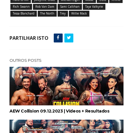
Rich Swann
Rob Van Dam
Sami Callihan
Taya Valkyrie
Tessa Blanchard
The North
Trey
Willie Mack
PARTILHAR ISTO
OUTROS POSTS
AEW Collision 09.12.2023 | Vídeos + Resultados