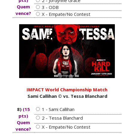
pts)
2 - Jordynne Grace
SCSA867
-
Aug 06 2026
Quem
3 - ODB
vence?
X - Empate/No Contest
ESTAGNAÇÃO NO MAIN EVENT? Triple H
responde a críticas e deixa aviso claro aos
lutadores da WWE
Unknown
-
Aug 06 2026
REGRESSO IMPRESSIONANTE NO RAW: Bully Ray
critica promo de Big Cass e sugere utilização de
frases icónicas
Unknown
-
Aug 06 2026
IMPACT World Championship Match
Sami Callihan © vs. Tessa Blanchard
8)
(15
1 - Sami Callihan
pts)
2 - Tessa Blanchard
Quem
X - Empate/No Contest
vence?