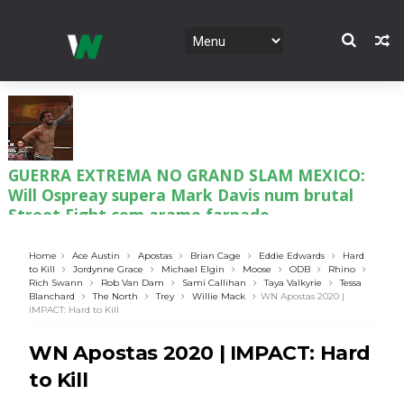
GUERRA EXTREMA NO GRAND SLAM MEXICO:
Will Ospreay supera Mark Davis num brutal
Street Fight com arame farpado
Unknown
-
Aug 06 2026
Home
Ace Austin
Apostas
Brian Cage
Eddie Edwards
Hard
to Kill
Jordynne Grace
Michael Elgin
Moose
ODB
Rhino
Rich Swann
Rob Van Dam
Sami Callihan
Taya Valkyrie
Tessa
NOVOS CAMPEÕES DE TRIOS NA AEW: Brody
Blanchard
The North
Trey
Willie Mack
WN Apostas 2020 |
King, Bandido e Hangman Page conquistam os
IMPACT: Hard to Kill
títulos no Grand Slam Mexico
WN Apostas 2020 | IMPACT: Hard
Unknown
-
Aug 06 2026
to Kill