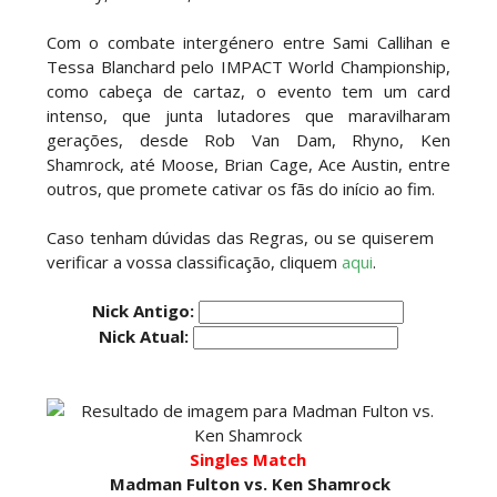
Brawling Birds levam a melhor no Grand Slam
Mexico
Com o combate intergénero entre Sami Callihan e
Unknown
-
Aug 06 2026
Tessa Blanchard pelo IMPACT World Championship,
como cabeça de cartaz, o evento tem um card
VAGA GARANTIDA NO CASINO GAUNTLET:
intenso, que junta lutadores que maravilharam
Andrade El Idolo vence combate de tripla
gerações, desde Rob Van Dam, Rhyno, Ken
ameaça no Grand Slam Mexico e é brutalizado
Shamrock, até Moose, Brian Cage, Ace Austin, entre
por MJF
outros, que promete cativar os fãs do início ao fim.
Unknown
-
Aug 06 2026
Caso tenham dúvidas das Regras, ou se quiserem
CAOS NO GRAND SLAM MEXICO: The Death
verificar a vossa classificação, cliquem
aqui
.
Riders vencem confronto caótico após confusão
entre Adam Copeland e Young Bucks
Nick Antigo:
Unknown
-
Aug 06 2026
Nick Atual:
WWE: Lola Vice despede-se do NXT após derrota
no Underground Match
SCSA867
-
Aug 06 2026
Singles Match
Madman Fulton vs. Ken Shamrock