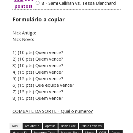
8 - Sami Callihan vs. Tessa Blanchard
pontos!
Formulário a copiar
Nick Antigo:
Nick Novo:
1) (10 pts) Quem vence?
2) (10 pts) Quem vence?
3) (10 pts) Quem vence?
4) (15 pts) Quem vence?
5) (15 pts) Quem vence?
6) (15 pts) Que equipa vence?
7) (15 pts) Quem vence?
8) (15 pts) Quem vence?
COMBATE DA SORTE - Qual o número?
Tags :
Ace Austin
Apostas
Brian Cage
Eddie Edwards
Hard to Kill
Jordynne Grace
Michael Elgin
Moose
ODB
Rhino