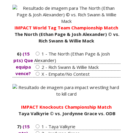
TENSÃO NO RAW: LA Knight confronta Roman
Reigns e exige combate pelo World
Heavyweight Championship
Unknown
-
Aug 04 2026
IMPACT World Tag Team Championship Match
The North (Ethan Page & Josh Alexander) © vs.
Rich Swann & Willie Mack
WWE: Novidades sobre gravidade da lesão de
Brie Bella
6)
(15
1 - The North (Ethan Page & Josh
SCSA867
-
Aug 04 2026
pts) Que
Alexander)
equipa
2 - Rich Swann & Willie Mack
vence?
X - Empate/No Contest
WWE: Jacy Jayne vê as Fatal Influence como a
versão feminina dos The Shield
SCSA867
-
Aug 04 2026
IMPACT Knockouts Championship Match
Taya Valkyrie © vs. Jordynne Grace vs. ODB
WWE: Regresso de Stephanie Vaquer foi adiado
7)
(15
1 - Taya Valkyrie
por várias semanas