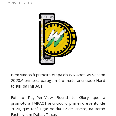
REVIRAVOLTA SURPREENDENTE NO GRAND
2 MINUTE
READ
SLAM MEXICO: Persephone supera Kris
Statlander após interferência decisiva de
Hikaru Shida
Unknown
-
Aug 06 2026
TRIUNFO LENDÁRIO EM CIDADE DO MÉXICO:
Jericho, Místico e Darby Allin superam The Don
Callis Family no Grand Slam Mexico
Unknown
-
Aug 06 2026
RETENÇÃO DRAMÁTICA DO TÍTULO: Kyle
Bem vindos à primeira etapa do WN Apostas Season
Fletcher supera Speedball Mike Bailey em
2020.A primeira paragem é o muito anunciado Hard
combate brutal no Grand Slam Mexico
to Kill, da IMPACT.
Unknown
-
Aug 06 2026
Foi no Pay-Per-View Bound to Glory que a
promotora IMPACT anunciou o primeiro evento de
VITÓRIA IMPRESSIONANTE E DESAFIO LANÇADO
2020, que terá lugar no dia 12 de Janeiro, na Bomb
PARA O ALL IN: Willow Nightingale e The
Factory, em Dallas, Texas.