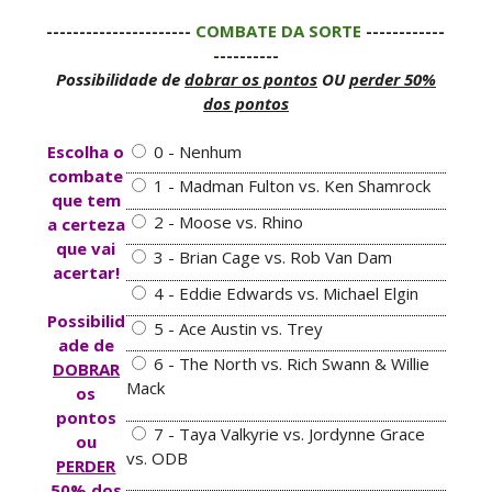
----------------------
COMBATE DA SORTE
------------
----------
Possibilidade de
dobrar os pontos
OU
perder 50%
dos pontos
Escolha o
0 - Nenhum
combate
1 - Madman Fulton vs. Ken Shamrock
que tem
2 - Moose vs. Rhino
a certeza
que vai
3 - Brian Cage vs. Rob Van Dam
acertar!
4 - Eddie Edwards vs. Michael Elgin
Possibilid
5 - Ace Austin vs. Trey
ade de
6 - The North vs. Rich Swann & Willie
DOBRAR
Mack
os
pontos
7 - Taya Valkyrie vs. Jordynne Grace
ou
vs. ODB
PERDER
50%
dos