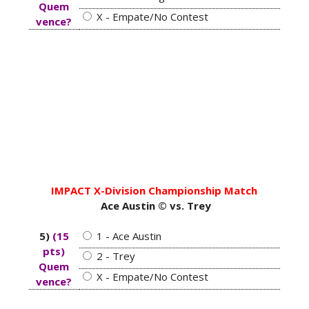
Unknown
-
Aug 05 2026
Quem
X - Empate/No Contest
vence?
WWE: Possível adversário de Roman Reigns no
Money in the Bank
SCSA867
-
Aug 05 2026
WWE: Lesão de Brie Bella poderá afetar
regresso de AJ Lee
SCSA867
-
Aug 04 2026
IMPACT X-Division Championship Match
Ace Austin © vs. Trey
VITÓRIA DRAMÁTICA E ATAQUE DESTRUTIVO NO
5)
(15
1 - Ace Austin
RAW: Je'Von Evans supera Ethan Page mas é
pts)
2 - Trey
abalroado por Big Cass
Quem
Unknown
-
Aug 04 2026
X - Empate/No Contest
vence?