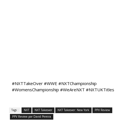
#NXTTakeOver #WWE #NXTChampionship
#WomensChampionship #WeAreNXT #NXTUKTitles
Tags :
NXT
NXT Takeover
NXT Takeover: New York
PPV Review
PPV Review por David Pereira