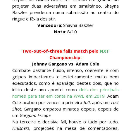
NOVOS CAMPEÕES DE TRIOS NA AEW: Brody
projetar duas adversárias em simultâneo, Shayna
King, Bandido e Hangman Page conquistam os
Baszler prendeu-a numa submissão no centro do
títulos no Grand Slam Mexico
ringue e fê-la desistir.
Unknown
-
Aug 06 2026
Vencedora
: Shayna Baszler
Nota
: 8/10
REVIRAVOLTA SURPREENDENTE NO GRAND
SLAM MEXICO: Persephone supera Kris
Two-out-of-three falls match pelo
NXT
Statlander após interferência decisiva de
Championship:
Hikaru Shida
Johnny Gargano vs. Adam Cole
Unknown
-
Aug 06 2026
Combate bastante fluído, intenso, coerente e com
golpes impactantes e esteticamente muito bem
TRIUNFO LENDÁRIO EM CIDADE DO MÉXICO:
executados, como é apanágio destes dois, que no
Jericho, Místico e Darby Allin superam The Don
início deste ano apontei como
dois dos principais
Callis Family no Grand Slam Mexico
nomes para ter em conta na WWE em 2019
. Adam
Unknown
-
Aug 06 2026
Cole acabou por vencer a primeira
fall
, após um
Last
Shot
. Gargano empatou minutos depois, depois de
um
Gargano Escape
.
WWE: Chelsea Green revela que sofreu fratura
Na terceira e decisiva fall, houve o tudo por tudo.
no osso orbital
Finishers
, projeções na mesa de comentadores,