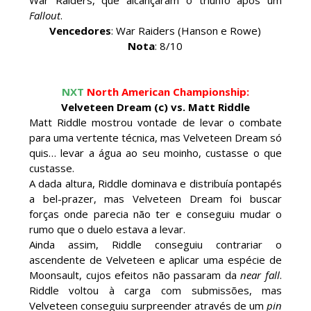
War Raiders, que alcançaram o triunfo após um
Fallout
.
Recomeço na AEW: Daniel Garcia revela como
Vencedores
: War Raiders (Hanson e Rowe)
Jon Moxley salvou a identidade da empresa
Nota
: 8/10
junto dos fãs
SCSA867
-
Aug 07 2026
NXT
North American Championship:
Velveteen Dream (c) vs. Matt Riddle
Drama no SummerSlam 2026: WWE esteve perto
Matt Riddle mostrou vontade de levar o combate
de interromper combate de Brie Bella após
para uma vertente técnica, mas Velveteen Dream só
lesão grave no ombro
quis… levar a água ao seu moinho, custasse o que
SCSA867
-
Aug 07 2026
custasse.
A dada altura, Riddle dominava e distribuía pontapés
a bel-prazer, mas Velveteen Dream foi buscar
WWE: Nikki Bella não quer continuar na WWE
forças onde parecia não ter e conseguiu mudar o
sem Brie Bella
rumo que o duelo estava a levar.
SCSA867
-
Aug 07 2026
Ainda assim, Riddle conseguiu contrariar o
ascendente de Velveteen e aplicar uma espécie de
Moonsault, cujos efeitos não passaram da
near fall
.
Riddle voltou à carga com submissões, mas
AEW: Samoa Joe faz tease de regresso no All In
Velveteen conseguiu surpreender através de um
pin