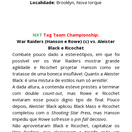
SCSA867
-
Aug 08 2026
Localidade:
Brooklyn, Nova Iorque
WWE: Brock Lesnar deverá estar presente na
WrestleMania 43
NXT
Tag Team Championship:
SCSA867
-
Aug 07 2026
War Raiders (Hanson e Rowe) (c) vs. Aleister
Black e Ricochet
Combate pouco dado a estereótipos, em que foi
possível ver os War Raiders mostrar grande
WWE: Netflix censura segmento entre Becky
agilidade e Ricochet projetar Hanson como se
Lynch e Liv Morgan no Raw
tratasse de uma boneca insuflável. Quanto a Aleister
SCSA867
-
Aug 07 2026
Black: é uma mistura de estilos num só
wrestler
.
A dada altura, a contenda esteve prestes a terminar
com double
count-out
, mas Rowe e Ricochet
evitaram esse pouco digno tipo de final. Pouco
Estreia no Main Roster à vista? WWE regista
depois, Aleister Black aplicou Black Mass e Ricochet
marca "Vice City" para Lola Vice
completou com o
Shooting Star Press
, mas Hanson
SCSA867
-
Aug 07 2026
impediu que Rowe sofresse o
pin fall
decisivo.
Não aproveitaram Black e Ricochet, capitalizar os