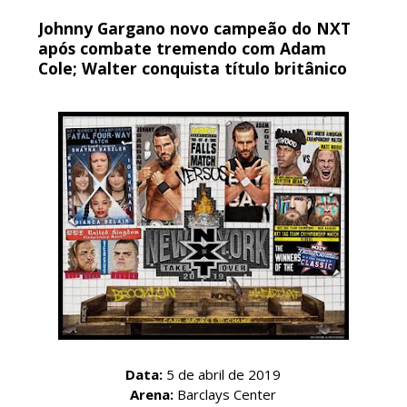
WWE: Roman Reigns anunciado para o Survivor
Johnny Gargano novo campeão do NXT
Series
após combate tremendo com Adam
SCSA867
-
Aug 09 2026
Cole; Walter conquista título britânico
WWE: WWE anuncia estreia histórica do Raw na
Irlanda
SCSA867
-
Aug 08 2026
AEW: Buddy Matthews já está apto a regressar
aos ringues
SCSA867
-
Aug 08 2026
TNA: Elayna Black desafia Xia Brookside para
Data:
5 de abril de 2019
combate pelo título no Lockdown
Arena:
Barclays Center