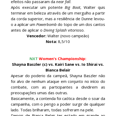
efeitos não passaram da
near fall
.
Após executar um potente
Big Boot
, Walter quis
terminar em beleza através de um mergulho a partir
ESTAGNAÇÃO NO MAIN EVENT? Triple H
da corda superior, mas a resiliência de Dunne levou-
responde a críticas e deixa aviso claro aos
o a aplicar um
Powerbomb
do topo de um dos cantos
lutadores da WWE
antes de aplicar o
Diving Splash
vitorioso.
Unknown
-
Aug 06 2026
Vencedor:
Walter (novo campeão)
Nota:
8,5/10
REGRESSO IMPRESSIONANTE NO RAW: Bully Ray
critica promo de Big Cass e sugere utilização de
NXT
Women's Championship:
frases icónicas
Shayna Baszler (c) vs. Kairi Sane vs. Io Shirai vs.
Unknown
-
Aug 06 2026
Bianca Belair
Apesar do poderio da campeã, Shayna Baszler não
foi alvo de nenhum ataque em conjunto no início do
GUERRA EXTREMA NO GRAND SLAM MEXICO:
combate, com as participantes a dividirem as
Will Ospreay supera Mark Davis num brutal
preocupações umas das outras.
Street Fight com arame farpado
Basicamente, a contenda foi caótica desde o soar da
Unknown
-
Aug 06 2026
campainha, com o perigo a poder surgir de qualquer
lado. Todas brilharam, todas sofreram na pele.
Depois de Bianca Belair ter estado em grande ao