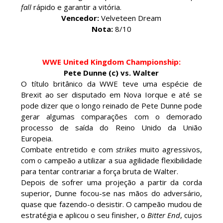
SCSA867
-
Aug 07 2026
fall
rápido e garantir a vitória.
Vencedor:
Velveteen Dream
Nota:
8/10
WWE: Possível adversário de Roman Reigns no
WWE United Kingdom Championship:
México revelado
Pete Dunne (c) vs. Walter
SCSA867
-
Aug 07 2026
O título britânico da WWE teve uma espécie de
Brexit ao ser disputado em Nova Iorque e até se
pode dizer que o longo reinado de Pete Dunne pode
gerar algumas comparações com o demorado
Agente livre de peso: Kairi Sane revela inúmeras
processo de saída do Reino Unido da União
propostas após saída da WWE e pondera o
Europeia.
próximo passo
Combate entretido e com
strikes
muito agressivos,
SCSA867
-
Aug 07 2026
com o campeão a utilizar a sua agilidade flexibilidade
para tentar contrariar a força bruta de Walter.
Depois de sofrer uma projeção a partir da corda
WWE: Regresso de Stephanie Vaquer foi adiado
superior, Dunne focou-se nas mãos do adversário,
por várias semanas
quase que fazendo-o desistir. O campeão mudou de
SCSA867
-
Aug 06 2026
estratégia e aplicou o seu finisher, o
Bitter End
, cujos