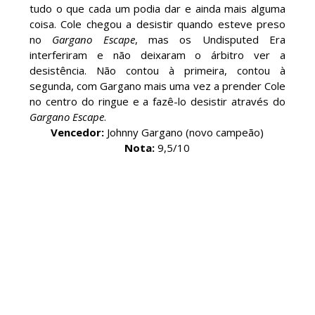
SCSA867
-
Aug 10 2026
tudo o que cada um podia dar e ainda mais alguma
coisa. Cole chegou a desistir quando esteve preso
no
Gargano Escape
, mas os Undisputed Era
interferiram e não deixaram o árbitro ver a
WWE: Paige deixa mensagem a Nikki Bella e
desistência. Não contou à primeira, contou à
confirma presença no próximo SmackDown
segunda, com Gargano mais uma vez a prender Cole
SCSA867
-
Aug 09 2026
no centro do ringue e a fazê-lo desistir através do
Gargano Escape
.
Vencedor:
Johnny Gargano (novo campeão)
Nota:
9,5/10
WWE: Chelsea Green é apresentada como WWE
Women´s Champion no SmackDown
SCSA867
-
Aug 09 2026