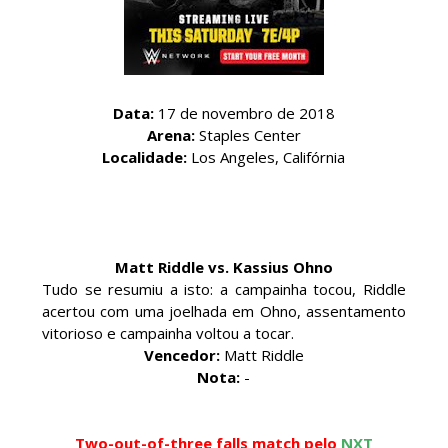
próximo passo
SCSA867
-
Aug 07 2026
WWE: Regresso de Stephanie Vaquer foi adiado
por várias semanas
Data:
17 de novembro de 2018
SCSA867
-
Aug 06 2026
Arena:
Staples Center
Localidade:
Los Angeles, Califórnia
ESTAGNAÇÃO NO MAIN EVENT? Triple H
responde a críticas e deixa aviso claro aos
lutadores da WWE
Matt Riddle vs. Kassius Ohno
Unknown
-
Aug 06 2026
Tudo se resumiu a isto: a campainha tocou, Riddle
acertou com uma joelhada em Ohno, assentamento
vitorioso e campainha voltou a tocar.
REGRESSO IMPRESSIONANTE NO RAW: Bully Ray
Vencedor:
Matt Riddle
critica promo de Big Cass e sugere utilização de
Nota:
-
frases icónicas
Unknown
-
Aug 06 2026
Two-out-of-three falls match pelo
NXT