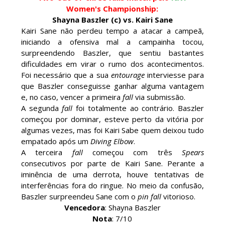
Women's Championship:
GUERRA EXTREMA NO GRAND SLAM MEXICO:
Shayna Baszler (c) vs. Kairi Sane
Will Ospreay supera Mark Davis num brutal
Kairi Sane não perdeu tempo a atacar a campeã,
Street Fight com arame farpado
iniciando a ofensiva mal a campainha tocou,
Unknown
-
Aug 06 2026
surpreendendo Baszler, que sentiu bastantes
dificuldades em virar o rumo dos acontecimentos.
Foi necessário que a sua
entourage
interviesse para
NOVOS CAMPEÕES DE TRIOS NA AEW: Brody
que Baszler conseguisse ganhar alguma vantagem
King, Bandido e Hangman Page conquistam os
e, no caso, vencer a primeira
fall
via submissão.
títulos no Grand Slam Mexico
A segunda
fall
foi totalmente ao contrário. Baszler
Unknown
-
Aug 06 2026
começou por dominar, esteve perto da vitória por
algumas vezes, mas foi Kairi Sabe quem deixou tudo
empatado após um
Diving Elbow
.
REVIRAVOLTA SURPREENDENTE NO GRAND
A terceira
fall
começou com três
Spears
SLAM MEXICO: Persephone supera Kris
consecutivos por parte de Kairi Sane. Perante a
Statlander após interferência decisiva de
iminência de uma derrota, houve tentativas de
Hikaru Shida
interferências fora do ringue. No meio da confusão,
Unknown
-
Aug 06 2026
Baszler surpreendeu Sane com o
pin fall
vitorioso.
Vencedora
: Shayna Baszler
TRIUNFO LENDÁRIO EM CIDADE DO MÉXICO:
Nota
: 7/10