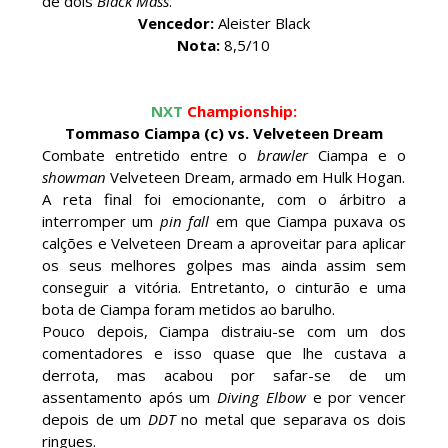
por MJF
de dois
Black Mass
.
Unknown
-
Aug 06 2026
Vencedor:
Aleister Black
Nota:
8,5/10
CAOS NO GRAND SLAM MEXICO: The Death
Riders vencem confronto caótico após confusão
entre Adam Copeland e Young Bucks
NXT
Championship:
Unknown
-
Aug 06 2026
Tommaso Ciampa (c) vs. Velveteen Dream
Combate entretido entre o
brawler
Ciampa e o
showman
Velveteen Dream, armado em Hulk Hogan.
WWE: Lola Vice despede-se do NXT após derrota
A reta final foi emocionante, com o árbitro a
no Underground Match
interromper um
pin fall
em que Ciampa puxava os
SCSA867
-
Aug 06 2026
calções e Velveteen Dream a aproveitar para aplicar
os seus melhores golpes mas ainda assim sem
conseguir a vitória. Entretanto, o cinturão e uma
bota de Ciampa foram metidos ao barulho.
WWE: Bianca Belair e Montez Ford dão as boas-
Pouco depois, Ciampa distraiu-se com um dos
vindas ao primeiro filho
comentadores e isso quase que lhe custava a
SCSA867
-
Aug 05 2026
derrota, mas acabou por safar-se de um
assentamento após um
Diving Elbow
e por vencer
depois de um
DDT
no metal que separava os dois
ringues.