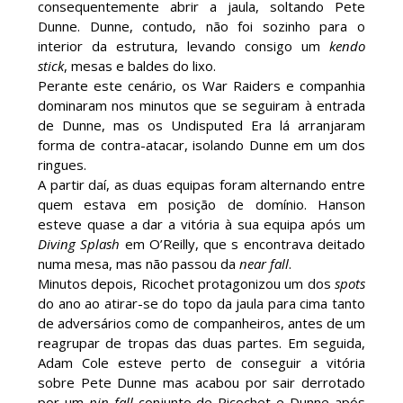
e confusão fora do ringue
consequentemente abrir a jaula, soltando Pete
Unknown
-
Aug 05 2026
Dunne. Dunne, contudo, não foi sozinho para o
interior da estrutura, levando consigo um
kendo
stick
, mesas e baldes do lixo.
WWE: Netflix censura segmento entre Becky
Perante este cenário, os War Raiders e companhia
Lynch e Liv Morgan no Raw
dominaram nos minutos que se seguiram à entrada
SCSA867
-
Aug 07 2026
de Dunne, mas os Undisputed Era lá arranjaram
forma de contra-atacar, isolando Dunne em um dos
ringues.
A partir daí, as duas equipas foram alternando entre
Estreia no Main Roster à vista? WWE regista
quem estava em posição de domínio. Hanson
marca "Vice City" para Lola Vice
esteve quase a dar a vitória à sua equipa após um
SCSA867
-
Aug 07 2026
Diving Splash
em O’Reilly, que s encontrava deitado
numa mesa, mas não passou da
near fall
.
Minutos depois, Ricochet protagonizou um dos
spots
do ano ao atirar-se do topo da jaula para cima tanto
de adversários como de companheiros, antes de um
reagrupar de tropas das duas partes. Em seguida,
Adam Cole esteve perto de conseguir a vitória
sobre Pete Dunne mas acabou por sair derrotado
por um
pin fall
conjunto de Ricochet e Dunne após