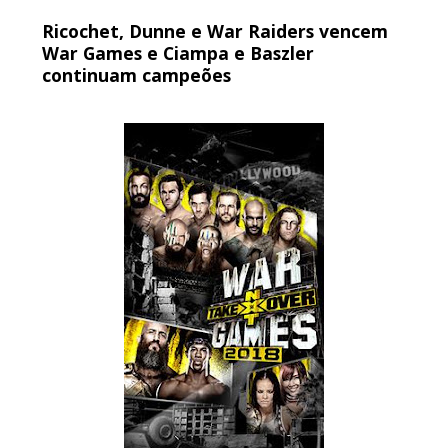
WWE: Nikki Bella não quer continuar na WWE
Ricochet, Dunne e War Raiders vencem
sem Brie Bella
War Games e Ciampa e Baszler
SCSA867
-
Aug 07 2026
continuam campeões
AEW: Samoa Joe faz tease de regresso no All In
SCSA867
-
Aug 07 2026
WWE: Possível adversário de Roman Reigns no
México revelado
SCSA867
-
Aug 07 2026
Agente livre de peso: Kairi Sane revela inúmeras
propostas após saída da WWE e pondera o