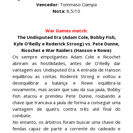
WWE: Brock Lesnar confirma que se retirou no
Vencedor:
Tommaso Ciampa
SummerSlam
Nota:
8,5/10
SCSA867
-
Aug 05 2026
War Games match:
The Undisputed Era (Adam Cole, Bobby Fish,
VIOLÊNCIA DESMEDIDA NO RAW: Jacob Fatu
Kyle O'Reilly e Roderick Strong) vs. Pete Dunne,
destrói Royce Keys em Street Fight e troca
Ricochet e War Raiders (Hanson e Rowe)
gestos tensos com Roman Reigns
Os sempre empolgantes Adam Cole e Ricochet
Unknown
-
Aug 05 2026
abriram as hostilidades, antes de O’Reilly dar
vantagem aos Undisputed Era. A entrada de Hanson
equilibrou as contas. Roderick Strong e voltou a
RESPEITO E ALIANÇA NO RAW: Chad Gable e
desequilibrar a balança e Rowe equilibra-la
Penta superam armadilhas de Dominik Mysterio
novamente, mas assim que saiu da sua jaula, Bobby
e JD McDonagh
Fish atacou e prendeu Pete Dunne, roubando a
Unknown
-
Aug 05 2026
chave que trancava a jaula de forma a conseguir uma
vantagem de quatro contra três até final do
combate.
DOMÍNIO E PERTURBAÇÃO NO RAW: Bron
No entanto, os árbitros foram buscar uma chave de
Breakker supera Joe Hendry após interferência
fendas capaz de partir a corrente do cadeado e