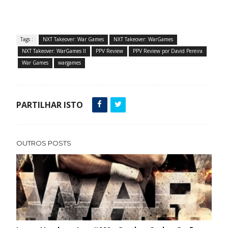
Tags :
NXT Takeover: War Games
NXT Takeover: WarGames
NXT Takeover: WarGames II
PPV Review
PPV Review por David Pereira
War Games
wargames
PARTILHAR ISTO
OUTROS POSTS