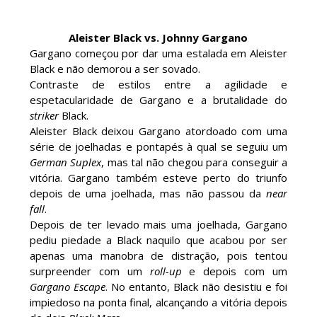
Jericho, Místico e Darby Allin superam The Don
Callis Family no Grand Slam Mexico
Unknown
-
Aug 06 2026
Aleister Black vs. Johnny Gargano
Gargano começou por dar uma estalada em Aleister
Black e não demorou a ser sovado.
RETENÇÃO DRAMÁTICA DO TÍTULO: Kyle
Contraste de estilos entre a agilidade e
Fletcher supera Speedball Mike Bailey em
espetacularidade de Gargano e a brutalidade do
combate brutal no Grand Slam Mexico
striker
Black.
Unknown
-
Aug 06 2026
Aleister Black deixou Gargano atordoado com uma
série de joelhadas e pontapés à qual se seguiu um
German Suplex
, mas tal não chegou para conseguir a
VITÓRIA IMPRESSIONANTE E DESAFIO LANÇADO
vitória. Gargano também esteve perto do triunfo
PARA O ALL IN: Willow Nightingale e The
depois de uma joelhada, mas não passou da
near
Brawling Birds levam a melhor no Grand Slam
fall
.
Mexico
Depois de ter levado mais uma joelhada, Gargano
Unknown
-
Aug 06 2026
pediu piedade a Black naquilo que acabou por ser
apenas uma manobra de distração, pois tentou
VAGA GARANTIDA NO CASINO GAUNTLET:
surpreender com um
roll-up
e depois com um
Andrade El Idolo vence combate de tripla
Gargano Escape
. No entanto, Black não desistiu e foi
ameaça no Grand Slam Mexico e é brutalizado
impiedoso na ponta final, alcançando a vitória depois