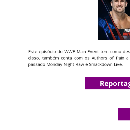
WWE: Netflix censura segmento entre 
SCSA867
-
Aug 07 2026
Estreia no Main Roster à vista? WWE reg
SCSA867
-
Aug 07 2026
Este episódio do WWE Main Event tem como des
Recomeço na AEW: Daniel Garcia revela
disso, também conta com os Authors of Pain a 
SCSA867
-
Aug 07 2026
passado Monday Night Raw e Smackdown Live.
Drama no SummerSlam 2026: WWE esteve
Reporta
SCSA867
-
Aug 07 2026
WWE: Nikki Bella não quer continuar n
SCSA867
-
Aug 07 2026