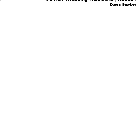
Resultados
ÇADO PARA O ALL IN: Willow Nightingale e The B
Andrade El Idolo vence combate de tripla ameaç
h Riders vencem confronto caótico após confusã
s derrota no Underground Match
s boas-vindas ao primeiro filho