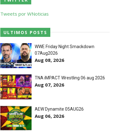
Tweets por WNoticias
ULTIMOS POSTS
WWE Friday Night Smackdown
07Aug2026
 o próximo passo
Aug 08, 2026
TNA iMPACT Wrestling 06 aug 2026
Aug 07, 2026
ores da WWE
AEW Dynamite 05AUG26
Aug 06, 2026
o de frases icónicas