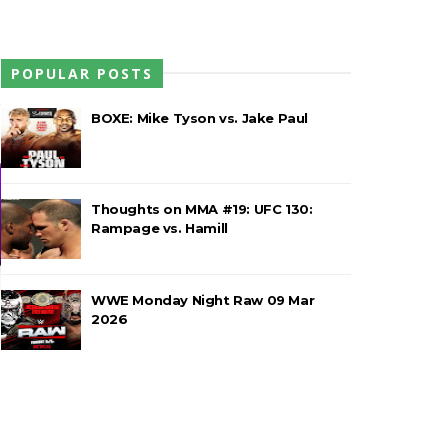
POPULAR POSTS
treet Fight com arame farpado
BOXE: Mike Tyson vs. Jake Paul
títulos no Grand Slam Mexico
Thoughts on MMA #19: UFC 130:
Rampage vs. Hamill
 após interferência decisiva de
WWE Monday Night Raw 09 Mar
2026
 Callis Family no Grand Slam Mexico
e brutal no Grand Slam Mexico