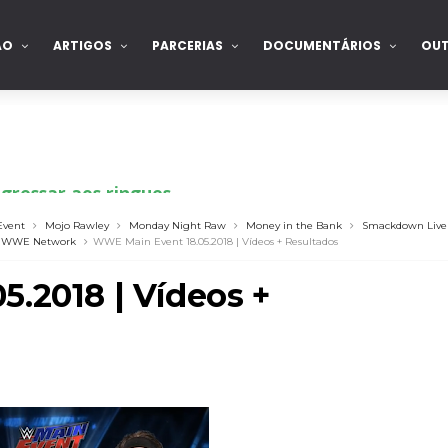
ÃO
ARTIGOS
PARCERIAS
DOCUMENTÁRIOS
OU
gressar aos ringues
Event
Mojo Rawley
Monday Night Raw
Money in the Bank
Smackdown Live
WWE Network
WWE Main Event 18.05.2018 | Vídeos + Resultados
de para combate pelo título no Lockdown
.2018 | Vídeos +
nte na WrestleMania 43