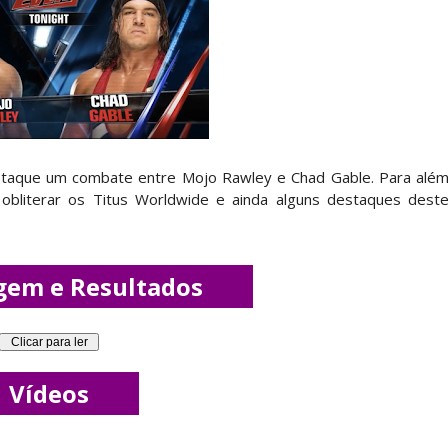
Becky Lynch e Liv Morgan no Raw
ista marca "Vice City" para Lola Vice
taque um combate entre Mojo Rawley e Chad Gable. Para alé
 como Jon Moxley salvou a identidade da empresa 
obliterar os Titus Worldwide e ainda alguns destaques dest
 perto de interromper combate de Brie Bella ap
gem e Resultados
a WWE sem Brie Bella
Vídeos