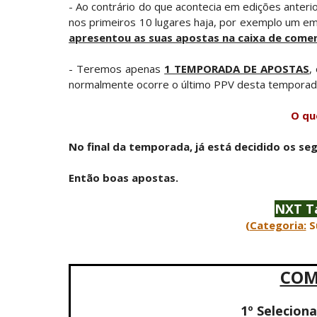
SCSA867
-
Aug 05 2026
- Ao contrário do que acontecia em edições anter
nos primeiros 10 lugares haja, por exemplo um emp
apresentou as suas apostas na caixa de comen
WWE: Brock Lesnar confirma que se re
SCSA867
-
Aug 05 2026
- Teremos apenas
1 TEMPORADA DE APOSTAS
,
normalmente ocorre o último PPV desta temporad
VIOLÊNCIA DESMEDIDA NO RAW: Jacob Fa
O qu
Unknown
-
Aug 05 2026
No final da temporada, já está decidido os se
RESPEITO E ALIANÇA NO RAW: Chad Gab
Então boas apostas.
Unknown
-
Aug 05 2026
NXT T
(
Categoria:
S
WWE: Brock Lesnar deverá estar prese
SCSA867
-
Aug 07 2026
COM
WWE: Netflix censura segmento entre 
1º Selecion
SCSA867
-
Aug 07 2026