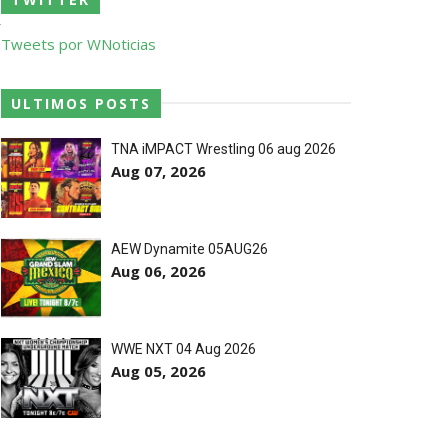
o de frases icónicas
r
Tweets por WNoticias
treet Fight com arame farpado
ULTIMOS POSTS
a
TNA iMPACT Wrestling 06 aug 2026
o
Aug 07, 2026
títulos no Grand Slam Mexico
AEW Dynamite 05AUG26
 após interferência decisiva de
Aug 06, 2026
 Callis Family no Grand Slam Mexico
WWE NXT 04 Aug 2026
Aug 05, 2026
s
e brutal no Grand Slam Mexico