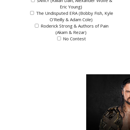
SAnitY (Killian Dain, Alexander Wolfe &
Eric Young)
The Undisputed ERA (Bobby Fish, Kyle
O'Reilly & Adam Cole)
Roderick Strong & Authors of Pain
(Akam & Rezar)
No Contest