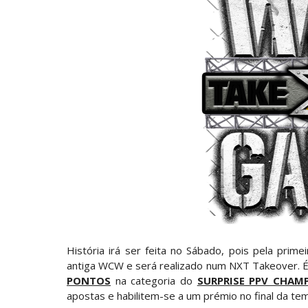
AEW: Samoa Joe faz tease de regresso no
SCSA867
-
Aug 07 2026
WWE: Possível adversário de Roman Rei
SCSA867
-
Aug 07 2026
Agente livre de peso: Kairi Sane revel
SCSA867
-
Aug 07 2026
WWE: Regresso de Stephanie Vaquer foi
SCSA867
-
Aug 06 2026
ESTAGNAÇÃO NO MAIN EVENT? Triple H re
História irá ser feita no Sábado, pois pela pri
Unknown
-
Aug 06 2026
antiga WCW e será realizado num NXT Takeover.
PONTOS
na categoria do
SURPRISE PPV CHAM
apostas e habilitem-se a um prémio no final da te