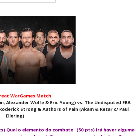
hreat WarGames Match
n, Alexander Wolfe & Eric Young) vs. The Undisputed ERA
 Roderick Strong & Authors of Pain (Akam & Rezar c/ Paul
Ellering)
ts) Qual o elemento do combate
(50 pts) Irá haver alguma