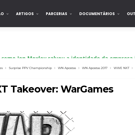
ÃO
ARTIGOS
PARCERIAS
DOCUMENTÁRIOS
OU
 como Jon Moxley salvou a identidade da empresa 
es
Surprise PPV Championship
WN Apostas
WN Apostas 2017
WWE NXT
 perto de interromper combate de Brie Bella ap
XT Takeover: WarGames
a WWE sem Brie Bella