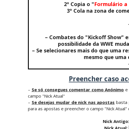
2º Copia o "
Formulário a
3º Cola na zona de come
Estreia no Main Roster à vista? WWE reg
SCSA867
-
Aug 07 2026
– Combates do "Kickoff Show" es
possibilidade da WWE muda
– Se selecionares mais do que uma r
mesmo que uma da
Preencher caso ac
–
Se só consegues comentar como Anónimo
e 
campo "Nick Atual"
–
Se desejas mudar de nick nas apostas
basta 
para as apostas e preencher o campo "Nick Atual" 
Nick Antigo
Nick Atual: