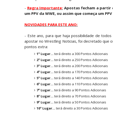
Unknown
-
Aug 06 2026
-
Regra Importante:
Apostas fecham a partir
um PPV da WWE, ou assim que começa um PPV
VITÓRIA IMPRESSIONANTE E DESAFIO LAN
NOVIDADES PARA ESTE ANO:
Slam Mexico
Unknown
-
Aug 06 2026
- Este ano, para que haja possibilidade de todo
apostar no Wrestling Noticias, foi decretado que o
VAGA GARANTIDA NO CASINO GAUNTLET: 
pontos extra:
brutalizado por MJF
Unknown
-
Aug 06 2026
1º Lugar...
terá direito a 300 Pontos Adicionais
2º Lugar...
terá direito a 250 Pontos Adicionais
CAOS NO GRAND SLAM MEXICO: The Deat
3º Lugar...
terá direito a 200 Pontos Adicionais
Unknown
-
Aug 06 2026
4º Lugar...
terá direito a 170 Pontos Adicionais
5º Lugar...
terá direito a 140 Pontos Adicionais
6º Lugar...
terá direito a 110 Pontos Adicionais
WWE: Lola Vice despede-se do NXT apó
7º Lugar...
terá direito a 90 Pontos Adicionais
SCSA867
-
Aug 06 2026
8º Lugar...
terá direito a 70 Pontos Adicionais
9º Lugar...
terá direito a 50 Pontos Adicionais
10º Lugar...
terá direito a 30 Pontos Adicionais
WWE: Bianca Belair e Montez Ford dão a