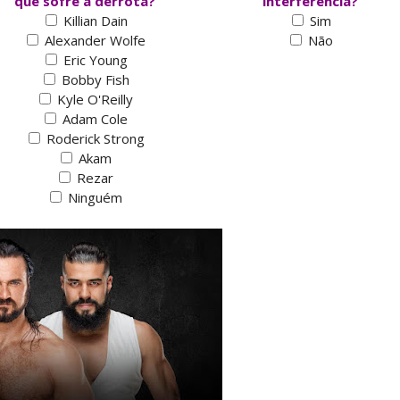
que sofre a derrota?
interferência?
Killian Dain
Sim
Alexander Wolfe
Não
Eric Young
Bobby Fish
Kyle O'Reilly
Adam Cole
Roderick Strong
Akam
Rezar
Ninguém