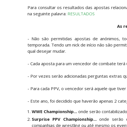
REGRESSO IMPRESSIONANTE NO RAW: Bully
Unknown
-
Aug 06 2026
Para consultar os resultados das apostas relacion
na seguinte palavra:
RESULTADOS
GUERRA EXTREMA NO GRAND SLAM MEXICO
As r
Unknown
-
Aug 06 2026
- Não são permitidas apostas de anónimos, 
temporada. Tendo um nick de início não são permit
NOVOS CAMPEÕES DE TRIOS NA AEW: Bro
qual desejar mudar.
Unknown
-
Aug 06 2026
- Cada aposta para um vencedor de combate terá 
REVIRAVOLTA SURPREENDENTE NO GRAND 
- Por vezes serão adicionadas perguntas extras q
Hikaru Shida
Unknown
-
Aug 06 2026
- Para cada PPV, o vencedor será aquele que tiver
TRIUNFO LENDÁRIO EM CIDADE DO MÉXICO:
- Este ano, foi decidido que haverão apenas 2 cate
Unknown
-
Aug 06 2026
WWE Championship...
onde serão contabilizad
Surprise PPV Championship...
onde serão co
RETENÇÃO DRAMÁTICA DO TÍTULO: Kyle F
companhias de wrestling ou até mesmo os even