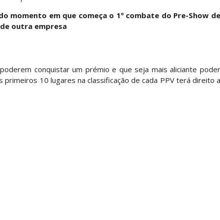
 do momento em que começa o 1º combate do Pre-Show d
 de outra empresa
ÇADO PARA O ALL IN: Willow Nightingale e The B
s poderem conquistar um prémio e que seja mais aliciante pode
s primeiros 10 lugares na classificação de cada PPV terá direito 
Andrade El Idolo vence combate de tripla ameaç
h Riders vencem confronto caótico após confusã
s derrota no Underground Match
s boas-vindas ao primeiro filho