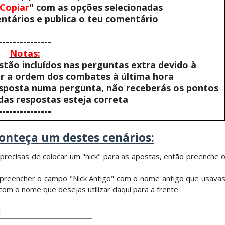
 Copiar
" com as opções selecionadas
ntários e publica o teu comentário
ista marca "Vice City" para Lola Vice
---------------
Notas:
tão incluídos nas perguntas extra devido à
r a ordem dos combates à última hora
esposta numa pergunta, não receberás os pontos
s respostas esteja correta
---------------
onteça um destes cenários:
precisas de colocar um "nick" para as apostas, então preenche 
preencher o campo "Nick Antigo" com o nome antigo que usava
com o nome que desejas utilizar daqui para a frente
: