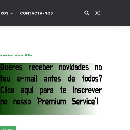
TROS
CONTACTA-NOS
junto dos fãs
ós lesão grave no ombro