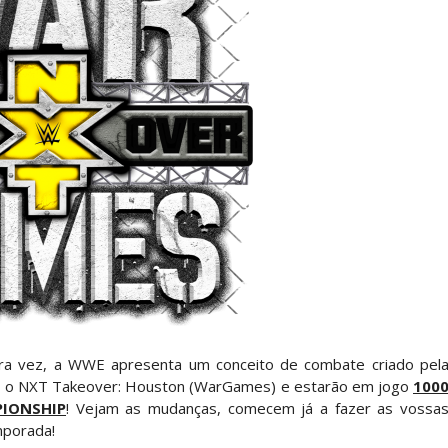
 All In
gns no México revelado
a inúmeras propostas após saída da WWE e pondera
 adiado por várias semanas
sponde a críticas e deixa aviso claro aos lutad
meira vez, a WWE apresenta um conceito de combate criado pel
 É o NXT Takeover: Houston (WarGames) e estarão em jogo
100
PIONSHIP
! Vejam as mudanças, comecem já a fazer as vossa
mporada!