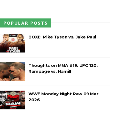
e
POPULAR POSTS
rawling Birds levam a melhor no Grand
BOXE: Mike Tyson vs. Jake Paul
r
a
a no Grand Slam Mexico e é
Thoughts on MMA #19: UFC 130:
Rampage vs. Hamill
o entre Adam Copeland e Young Bucks
WWE Monday Night Raw 09 Mar
2026