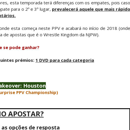
iores, esta temporada terá diferenças com os empates, pois cas
ate para o 2º e 3º lugar,
prevalecerá aquele que mais rápid
tários.
tirou no SummerSlam
 onde esta começa neste PPV e acabará no início de 2018 (ond
a de apostas que é o Wrestle Kingdom da NJPW).
tu destrói Royce Keys em Street Fight e troca g
e se pode ganhar?
guintes prémios:
1 DVD para cada categoria
le e Penta superam armadilhas de Dominik Myste
akeover: Houston
urprise PPV Championship)
nte na WrestleMania 43
O APOSTAR?
Becky Lynch e Liv Morgan no Raw
a as opções de resposta