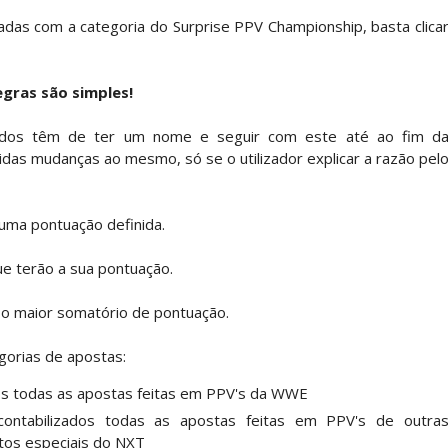
 Ray critica promo de Big Cass e sugere utilizaçã
adas com a categoria do Surprise PPV Championship, basta clica
: Will Ospreay supera Mark Davis num brutal S
egras são simples!
todos têm de ter um nome e seguir com este até ao fim d
idas mudanças ao mesmo, só se o utilizador explicar a razão pel
dy King, Bandido e Hangman Page conquistam os 
uma pontuação definida.
SLAM MEXICO: Persephone supera Kris Statlander
ue terão a sua pontuação.
 o maior somatório de pontuação.
 Jericho, Místico e Darby Allin superam The Don
gorias de apostas:
os todas as apostas feitas em PPV's da WWE
ntabilizados todas as apostas feitas em PPV's de outra
letcher supera Speedball Mike Bailey em combat
tos especiais do NXT