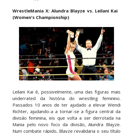
Bálor para garantir oportunidade pelo título
mundial
WrestleMania X:
Alundra Blayze vs.
Leilani Kai
Unknown
-
Aug 03 2026
(Women's Championship)
GUERRA NO HELL IN A CELL DO SUMMERSLAM:
Oba Femi resiste a Brock Lesnar, vence no topo
do tronco exposto e recebe aprovação de lenda
Unknown
-
Aug 03 2026
WWE: Lola Vice despede-se do NXT após derrota
no Underground Match
SCSA867
-
Aug 06 2026
WWE: Bianca Belair e Montez Ford dão as boas-
Leilani Kai é, possivelmente, uma das figuras mais
vindas ao primeiro filho
underrated da história do wrestling feminino.
SCSA867
-
Aug 05 2026
Passados 10 anos de ter ajudado a elevar Wendi
Richter, ajudando-a a tornar-se a figura central da
divisão feminina, eis que volta a ser derrotada na
Mania pelo novo foco da divisão, Alundra Blayze.
Num combate rápido, Blayze revalidaria o seu título