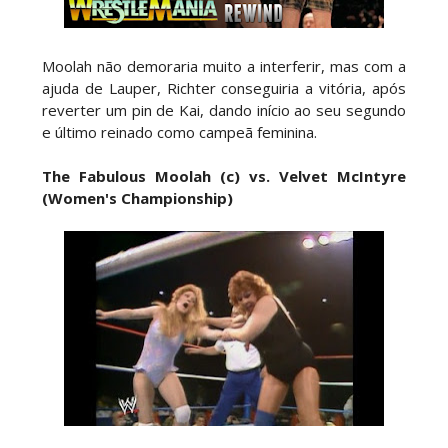
versão feminina dos The Shield
SCSA867
-
Aug 04 2026
Moolah não demoraria muito a interferir, mas com a
ajuda de Lauper, Richter conseguiria a vitória, após
reverter um pin de Kai, dando início ao seu segundo
AEW: AEW anuncia data e local do
e último reinado como campeã feminina.
WrestleDream
SCSA867
-
Aug 04 2026
The Fabulous Moolah (c) vs. Velvet McIntyre
(Women's Championship)
WWE: CM Punk reage ao Moonsault mal
executado no SummerSlam
SCSA867
-
Aug 04 2026
Emoção e provocação no SummerSlam: Chelsea
Green revela conversa com Triple H e dedica
título histórico a Michael Hayes