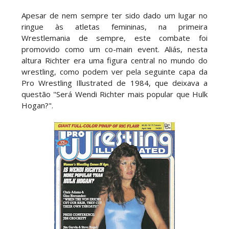
balneário da WWE
Unknown
-
Aug 05 2026
Apesar de nem sempre ter sido dado um lugar no
ringue às atletas femininas, na primeira
Wrestlemania de sempre, este combate foi
TENSÃO E REGRESSOS IMPACTANTES NO RAW:
promovido como um co-main event. Aliás, nesta
Becky Lynch e Stephanie Vaquer interrompem
altura Richter era uma figura central no mundo do
celebração do The Judgment Day
wrestling, como podem ver pela seguinte capa da
Unknown
-
Aug 05 2026
Pro Wrestling Illustrated de 1984, que deixava a
questão "Será Wendi Richter mais popular que Hulk
Hogan?".
WWE: Possível adversário de Roman Reigns no
Money in the Bank
SCSA867
-
Aug 05 2026
WWE: Lesão de Brie Bella poderá afetar
regresso de AJ Lee
SCSA867
-
Aug 04 2026