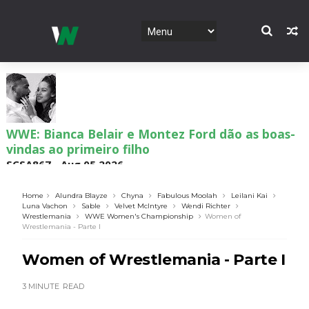
WWE: Bianca Belair e Montez Ford dão as boas-
vindas ao primeiro filho
SCSA867
-
Aug 05 2026
Home
Alundra Blayze
Chyna
Fabulous Moolah
Leilani Kai
Luna Vachon
Sable
Velvet McIntyre
Wendi Richter
Wrestlemania
WWE Women's Championship
Women of
WWE: Brock Lesnar confirma que se retirou no
Wrestlemania - Parte I
SummerSlam
SCSA867
-
Aug 05 2026
Women of Wrestlemania - Parte I
3 MINUTE
READ