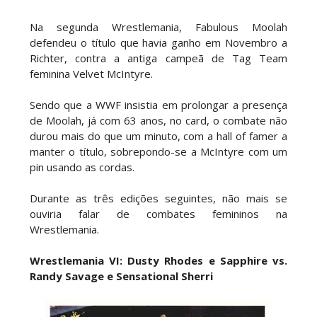
SCSA867
-
Aug 03 2026
Na segunda Wrestlemania, Fabulous Moolah
defendeu o título que havia ganho em Novembro a
ÉPICO NO SUMMERSLAM: Roman Reigns supera
Richter, contra a antiga campeã de Tag Team
Seth Rollins em guerra brutal e retém o World
feminina Velvet McIntyre.
Heavyweight Championship
Unknown
-
Aug 03 2026
Sendo que a WWF insistia em prolongar a presença
de Moolah, já com 63 anos, no card, o combate não
durou mais do que um minuto, com a hall of famer a
WWE: Roman Reigns revela o que disse a Seth
manter o título, sobrepondo-se a McIntyre com um
Rollins durante combate no SummerSlam
pin usando as cordas.
SCSA867
-
Aug 03 2026
Durante as três edições seguintes, não mais se
ouviria falar de combates femininos na
Wrestlemania.
NOVO CAMPEÃO NO SUMMERSLAM: Chad Gable
faz Penta desistir e conquista o
Wrestlemania VI: Dusty Rhodes e Sapphire vs.
Intercontinental Championship
Randy Savage e Sensational Sherri
Unknown
-
Aug 03 2026