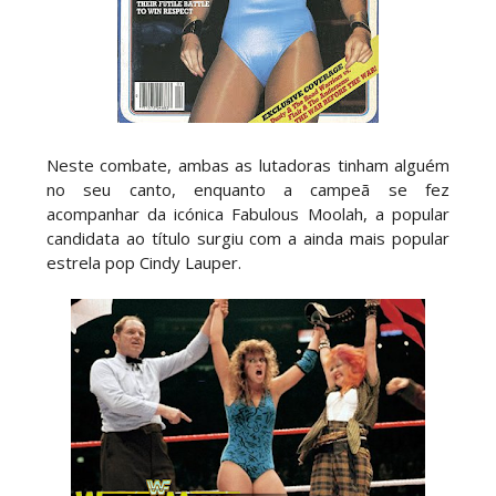
VITÓRIA DRAMÁTICA E ATAQUE DESTRUTIVO NO
RAW: Je'Von Evans supera Ethan Page mas é
abalroado por Big Cass
Unknown
-
Aug 04 2026
Neste combate, ambas as lutadoras tinham alguém
TENSÃO NO RAW: LA Knight confronta Roman
no seu canto, enquanto a campeã se fez
Reigns e exige combate pelo World
acompanhar da icónica Fabulous Moolah, a popular
Heavyweight Championship
candidata ao título surgiu com a ainda mais popular
Unknown
-
Aug 04 2026
estrela pop Cindy Lauper.
WWE: Novidades sobre gravidade da lesão de
Brie Bella
SCSA867
-
Aug 04 2026
WWE: Jacy Jayne vê as Fatal Influence como a