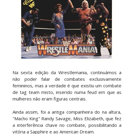
CAOS E MAGIA NO SUMMERSLAM: Danhausen
amaldiçoa Dominik Mysterio e vence o "Human
Monies on a Pole Match" com ajuda insólita
Unknown
-
Aug 03 2026
CAOS NO SUMMERSLAM: Chelsea Green
aproveita interferências e conquista o Interim
Women's Championship em combate de escadas
Unknown
-
Aug 03 2026
Na sexta edição da Wrestlemania, continuámos a
não poder falar de combates exclusivamente
MUDANÇA DE TÍTULO NO SUMMERSLAM: Baron
femininos, mas a verdade é que existiu um combate
Corbin surpreende Trick Williams e conquista o
de tag team misto, inserido numa feud em que as
United States Championship
mulheres não eram figuras centrais.
Unknown
-
Aug 03 2026
Ainda assim, foi a antiga companheira do na altura,
"Macho King" Randy Savage, Miss Elizabeth, que fez
DESFECHO IMPREVISÍVEL NO SUMMERSLAM:
a interferência chave no combate, possibilitando a
Kevin Owens supera Sami Zayn, GUNTHER e Finn
vitória a Sapphire e ao American Dream.