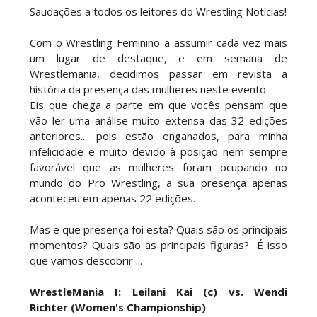
VIOLÊNCIA DESMEDIDA NO RAW: Jacob Fatu
Saudações a todos os leitores do Wrestling Notícias!
destrói Royce Keys em Street Fight e troca
gestos tensos com Roman Reigns
Com o Wrestling Feminino a assumir cada vez mais
Unknown
-
Aug 05 2026
um lugar de destaque, e em semana de
Wrestlemania, decidimos passar em revista a
história da presença das mulheres neste evento.
RESPEITO E ALIANÇA NO RAW: Chad Gable e
Eis que chega a parte em que vocês pensam que
Penta superam armadilhas de Dominik Mysterio
vão ler uma análise muito extensa das 32 edições
e JD McDonagh
anteriores... pois estão enganados, para minha
Unknown
-
Aug 05 2026
infelicidade e muito devido à posição nem sempre
favorável que as mulheres foram ocupando no
mundo do Pro Wrestling, a sua presença apenas
DOMÍNIO E PERTURBAÇÃO NO RAW: Bron
aconteceu em apenas 22 edições.
Breakker supera Joe Hendry após interferência
e confusão fora do ringue
Mas e que presença foi esta? Quais são os principais
Unknown
-
Aug 05 2026
momentos? Quais são as principais figuras? É isso
que vamos descobrir ...
NOVA ERA NO RAW: Oba Femi reflete sobre
WrestleMania I:
Leilani Kai
(c) vs.
Wendi
guerra com Brock Lesnar e deixa aviso a todo o
Richter
(Women's Championship)