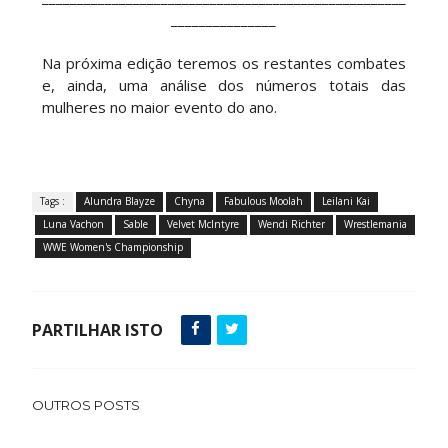
_______________
Na próxima edição teremos os restantes combates
e, ainda, uma análise dos números totais das
mulheres no maior evento do ano.
Tags :
Alundra Blayze
Chyna
Fabulous Moolah
Leilani Kai
Luna Vachon
Sable
Velvet McIntyre
Wendi Richter
Wrestlemania
WWE Women's Championship
PARTILHAR ISTO
OUTROS POSTS