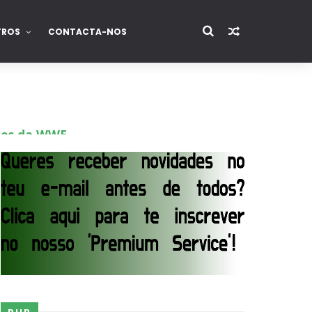
TROS
CONTACTA-NOS
ores da WWE
o de frases icónicas
treet Fight com arame farpado