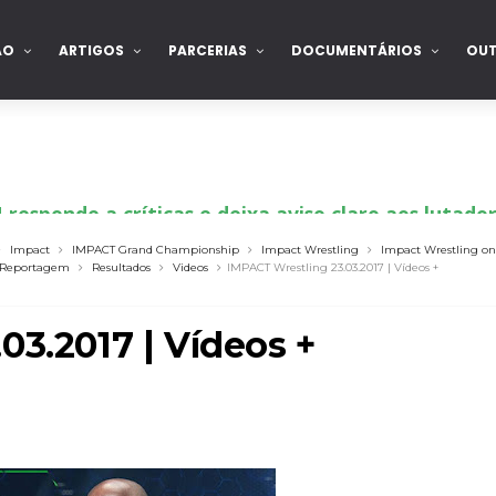
ÃO
ARTIGOS
PARCERIAS
DOCUMENTÁRIOS
OU
sponde a críticas e deixa aviso claro aos lutad
Impact
IMPACT Grand Championship
Impact Wrestling
Impact Wrestling on
Reportagem
Resultados
Videos
IMPACT Wrestling 23.03.2017 | Vídeos +
 Ray critica promo de Big Cass e sugere utilizaçã
03.2017 | Vídeos +
: Will Ospreay supera Mark Davis num brutal S