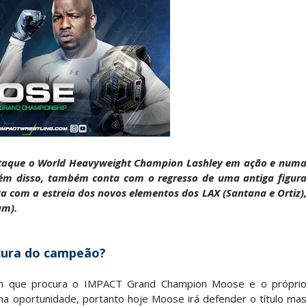
dy King, Bandido e Hangman Page conquistam os 
SLAM MEXICO: Persephone supera Kris Statlander
 Jericho, Místico e Darby Allin superam The Don
staque o World Heavyweight Champion Lashley em ação e num
além disso, também conta com o regresso de uma antiga figur
letcher supera Speedball Mike Bailey em combat
ta com a estreia dos novos elementos dos LAX (Santana e Ortiz)
am).
ÇADO PARA O ALL IN: Willow Nightingale e The B
cura do campeão?
ém que procura o IMPACT Grand Champion Moose e o própri
ha oportunidade, portanto hoje Moose irá defender o título ma