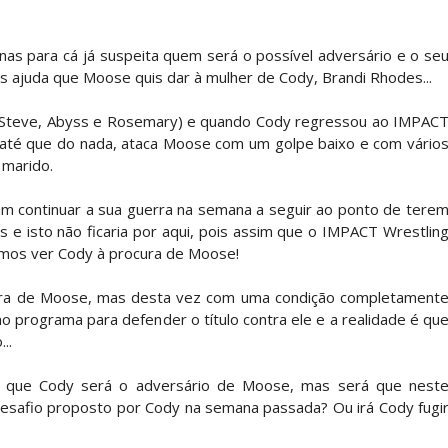
Andrade El Idolo vence combate de tripla ameaç
 para cá já suspeita quem será o possível adversário e o se
 ajuda que Moose quis dar à mulher de Cody, Brandi Rhodes...
h Riders vencem confronto caótico após confusã
y Steve, Abyss e Rosemary) e quando Cody regressou ao IMPAC
 até que do nada, ataca Moose com um golpe baixo e com vário
 marido.
s derrota no Underground Match
m continuar a sua guerra na semana a seguir ao ponto de tere
s e isto não ficaria por aqui, pois assim que o IMPACT Wrestlin
amos ver Cody à procura de Moose!
s boas-vindas ao primeiro filho
ra de Moose, mas desta vez com uma condição completament
 programa para defender o título contra ele e a realidade é qu
..
tirou no SummerSlam
o que Cody será o adversário de Moose, mas será que nest
esafio proposto por Cody na semana passada? Ou irá Cody fugi
tu destrói Royce Keys em Street Fight e troca g