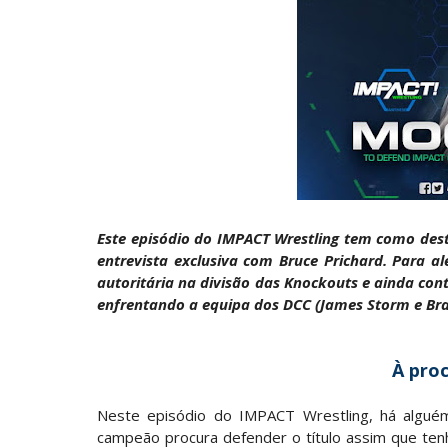
NOVOS CAMPEÕES DE TRIOS NA AEW: Bro
Unknown
-
Aug 06 2026
REVIRAVOLTA SURPREENDENTE NO GRAND 
Hikaru Shida
Unknown
-
Aug 06 2026
TRIUNFO LENDÁRIO EM CIDADE DO MÉXICO:
Unknown
-
Aug 06 2026
Este episódio do IMPACT Wrestling tem como de
entrevista exclusiva com Bruce Prichard. Para 
RETENÇÃO DRAMÁTICA DO TÍTULO: Kyle F
autoritária na divisão das Knockouts e ainda con
Unknown
-
Aug 06 2026
enfrentando a equipa dos DCC (James Storm e Br
VITÓRIA IMPRESSIONANTE E DESAFIO LAN
À pro
Slam Mexico
Unknown
-
Aug 06 2026
Neste episódio do IMPACT Wrestling, há algu
campeão procura defender o título assim que ten