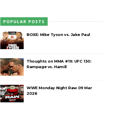
POPULAR POSTS
rio e JD McDonagh
BOXE: Mike Tyson vs. Jake Paul
 confusão fora do ringue
Thoughts on MMA #19: UFC 130:
Rampage vs. Hamill
 o balneário da WWE
WWE Monday Night Raw 09 Mar
2026
em celebração do The Judgment Day