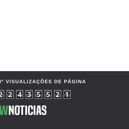
Nº VISUALIZAÇÕES DE PÁGINA
2
2
4
3
5
5
2
1