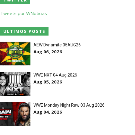
a no Grand Slam Mexico e é
Tweets por WNoticias
u
o entre Adam Copeland e Young Bucks
ULTIMOS POSTS
T
s
AEW Dynamite 05AUG26
Aug 06, 2026
m
g
WWE NXT 04 Aug 2026
Aug 05, 2026
e
e
WWE Monday Night Raw 03 Aug 2026
Aug 04, 2026
e
r
estos tensos com Roman Reigns