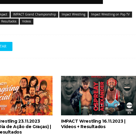
mpact
IMPACT Grand Championship
Impact Wrestling
Impact Wrestling on Pop TV
 adiado por várias semanas
Resultados
Videos
TAR
estling 23.11.2023
IMPACT Wrestling 16.11.2023 |
Dia de Ação de Graças) |
Vídeos + Resultados
Resultados