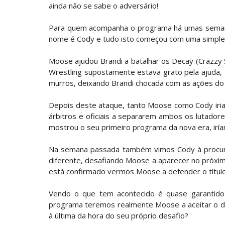
VAGA GARANTIDA NO CASINO GAUNTLET: 
ainda não se sabe o adversário!
brutalizado por MJF
Unknown
-
Aug 06 2026
Para quem acompanha o programa há umas semanas
nome é Cody e tudo isto começou com uma simples
CAOS NO GRAND SLAM MEXICO: The Deat
Unknown
-
Aug 06 2026
Moose ajudou Brandi a batalhar os Decay (Crazz
Wrestling supostamente estava grato pela ajuda,
murros, deixando Brandi chocada com as ações do
WWE: Lola Vice despede-se do NXT apó
SCSA867
-
Aug 06 2026
Depois deste ataque, tanto Moose como Cody iria
árbitros e oficiais a separarem ambos os lutadore
mostrou o seu primeiro programa da nova era, irí
WWE: Bianca Belair e Montez Ford dão a
SCSA867
-
Aug 05 2026
Na semana passada também vimos Cody à procu
diferente, desafiando Moose a aparecer no próximo
está confirmado vermos Moose a defender o título.
WWE: Brock Lesnar confirma que se re
SCSA867
-
Aug 05 2026
Vendo o que tem acontecido é quase garantid
programa teremos realmente Moose a aceitar o d
à última da hora do seu próprio desafio?
VIOLÊNCIA DESMEDIDA NO RAW: Jacob Fa