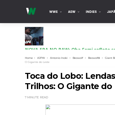
WWE
AEW
INDIES
JAP
NOVA ERA NO RAW: Oba Femi reflete sob
Unknown
-
Aug 05 2026
Home
AJPW
Antonio Inoki
Beowolf
Beowolfd
Giant 
O Gigante do Leste
TENSÃO E REGRESSOS IMPACTANTES NO R
Toca do Lobo: Lendas
Unknown
-
Aug 05 2026
Trilhos: O Gigante do
WWE: Possível adversário de Roman Rei
7 MINUTE
READ
SCSA867
-
Aug 05 2026