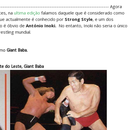
stleDream
---------------------------------------------------------------
Agora
tes, na
ultima edição
falamos daquele que é considerado como
 que actualmente é conhecido por
Strong Style
, e um dos
l executado no SummerSlam
mo é óbvio de
António Inoki.
No entanto, Inoki não seria o único
estling mundial.
elsea Green revela conversa com Triple H e dedica
omo
Giant Baba.
te do Leste, Giant Baba
upera Seth Rollins em guerra brutal e retém o 
 a Seth Rollins durante combate no SummerSlam
ble faz Penta desistir e conquista o Intercont