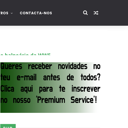
TROS
CONTACTA-NOS
 o balneário da WWE
em celebração do The Judgment Day