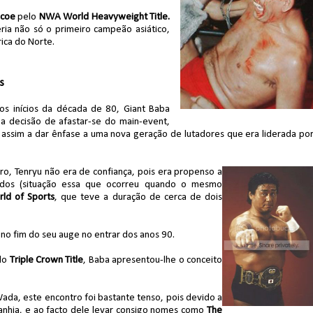
scoe
pelo
NWA World Heavyweight Title.
ria não só o primeiro campeão asiático,
rica do Norte.
s
s inícios da década de 80, Giant Baba
 a decisão de afastar-se do main-event,
ssim a dar ênfase a uma nova geração de lutadores que era liderada po
o, Tenryu não era de confiança, pois era propenso a
dos (situação essa que ocorreu quando o mesmo
ld of Sports
, que teve a duração de cerca de dois
o fim do seu auge no entrar dos anos 90.
elo
Triple Crown Title
, Baba apresentou-lhe o conceito
ada, este encontro foi bastante tenso, pois devido a
anhia, e ao facto dele levar consigo nomes como
The