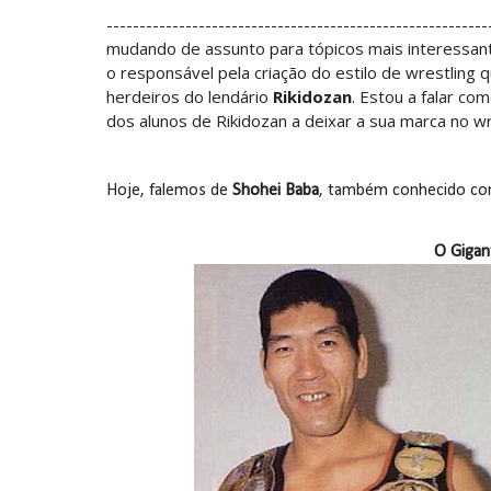
AEW: AEW anuncia data e local do Wre
----------------------------------------------------------
SCSA867
-
Aug 04 2026
mudando de assunto para tópicos mais interessan
o responsável pela criação do estilo de wrestling
WWE: CM Punk reage ao Moonsault ma
herdeiros do lendário
Rikidozan
. Estou a falar co
dos alunos de Rikidozan a deixar a sua marca no wr
SCSA867
-
Aug 04 2026
Emoção e provocação no SummerSlam: Ch
Hoje, falemos de
Shohei Baba
, também conhecido c
SCSA867
-
Aug 03 2026
O Gigan
ÉPICO NO SUMMERSLAM: Roman Reigns s
Unknown
-
Aug 03 2026
WWE: Roman Reigns revela o que disse
SCSA867
-
Aug 03 2026
NOVO CAMPEÃO NO SUMMERSLAM: Chad Ga