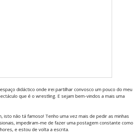
 regresso de AJ Lee
O NO RAW: Je'Von Evans supera Ethan Page mas é
Roman Reigns e exige combate pelo World Heavyw
ão de Brie Bella
spaço didáctico onde irei partilhar convosco um pouco do meu
ectáculo que é o wrestling. E sejam bem-vindos a mais uma
como a versão feminina dos The Shield
, isto não tá famoso! Tenho uma vez mais de pedir as minhas
fissionais, impediram-me de fazer uma postagem constante como
ores, e estou de volta a escrita.