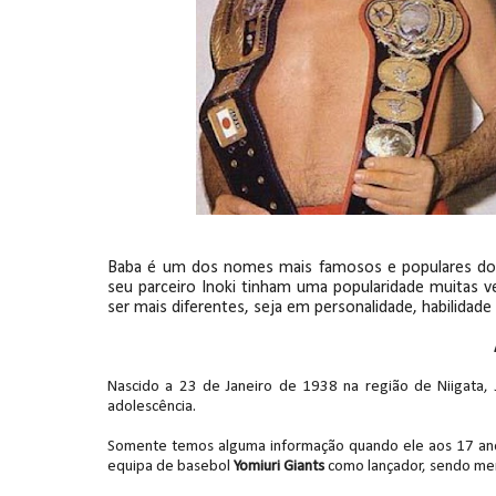
Unknown
-
Aug 03 2026
CAOS E MAGIA NO SUMMERSLAM: Danhaus
insólita
Unknown
-
Aug 03 2026
CAOS NO SUMMERSLAM: Chelsea Green a
escadas
Unknown
-
Aug 03 2026
Baba é um dos nomes mais famosos e populares do 
MUDANÇA DE TÍTULO NO SUMMERSLAM: Bar
seu parceiro Inoki tinham uma popularidade muitas 
Unknown
-
Aug 03 2026
ser mais diferentes, seja em personalidade, habilidade
DESFECHO IMPREVISÍVEL NO SUMMERSLAM
Nascido a 23 de Janeiro de 1938 na região de Niigata,
pelo título mundial
adolescência.
Unknown
-
Aug 03 2026
Somente temos alguma informação quando ele aos 17 anos,
equipa de basebol
Yomiuri Giants
como lançador, sendo me
GUERRA NO HELL IN A CELL DO SUMMERSL