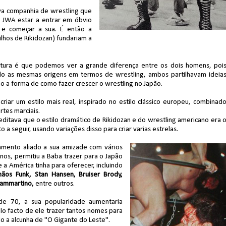
va companhia de wrestling que
a JWA estar a entrar em óbvio
 e começar a sua. É então a
lhos de Rikidozan) fundariam a
altura é que podemos ver a grande diferença entre os dois homens, poi
do as mesmas origens em termos de wrestling, ambos partilhavam ideia
o a forma de como fazer crescer o wrestling no Japão.
criar um estilo mais real, inspirado no estilo clássico europeu, combinad
rtes marciais.
editava que o estilo dramático de Rikidozan e do wrestling americano era 
 a seguir, usando variações disso para criar varias estrelas.
amento aliado a sua amizade com vários
os, permitiu a Baba trazer para o Japão
 a América tinha para oferecer, incluindo
mãos Funk, Stan Hansen, Bruiser Brody,
Sammartino,
entre outros.
de 70, a sua popularidade aumentaria
lo facto de ele trazer tantos nomes para
o a alcunha de "O Gigante do Leste".