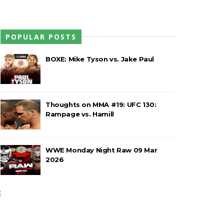
POPULAR POSTS
n Monies on a Pole Match" com ajuda
BOXE: Mike Tyson vs. Jake Paul
Women's Championship em combate de
Thoughts on MMA #19: UFC 130:
Rampage vs. Hamill
o
a o United States Championship
m
WWE Monday Night Raw 09 Mar
2026
 Bálor para garantir oportunidade
a
opo do tronco exposto e recebe