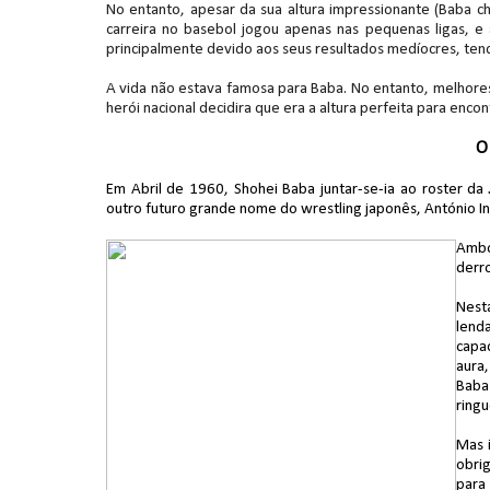
aprovação de lenda
No entanto, apesar da sua altura impressionante (Baba ch
Unknown
-
Aug 03 2026
carreira no basebol jogou apenas nas pequenas ligas, e
principalmente devido aos seus resultados medíocres, tend
WWE: Lola Vice despede-se do NXT apó
A vida não estava famosa para Baba. No entanto, melhores
SCSA867
-
Aug 06 2026
herói nacional decidira que era a altura perfeita para encon
O
WWE: Bianca Belair e Montez Ford dão a
Em Abril de 1960, Shohei Baba juntar-se-ia ao roster da
SCSA867
-
Aug 05 2026
outro futuro grande nome do wrestling japonês, António In
Ambo
WWE: Brock Lesnar confirma que se re
derro
SCSA867
-
Aug 05 2026
Nest
lend
capa
VIOLÊNCIA DESMEDIDA NO RAW: Jacob Fa
aura,
Baba
Unknown
-
Aug 05 2026
ring
Mas 
RESPEITO E ALIANÇA NO RAW: Chad Gab
obri
para
Unknown
-
Aug 05 2026