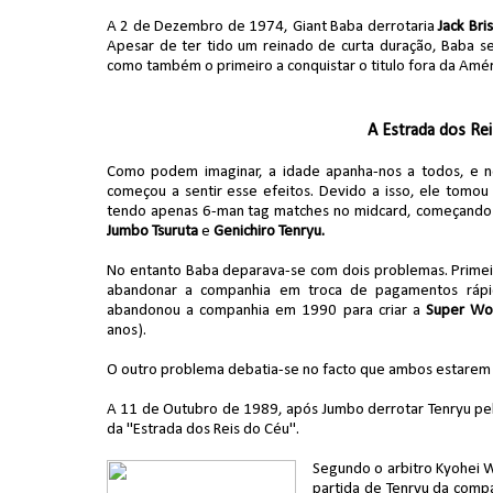
A 2 de Dezembro de 1974, Giant Baba derrotaria
Jack Bri
Apesar de ter tido um reinado de curta duração, Baba se
como também o primeiro a conquistar o titulo fora da Amé
A Estrada dos Rei
Como podem imaginar, a idade apanha-nos a todos, e no
começou a sentir esse efeitos. Devido a isso, ele tomou
tendo apenas 6-man tag matches no midcard, começando a
Jumbo Tsuruta
e
Genichiro Tenryu.
No entanto Baba deparava-se com dois problemas. Primeir
abandonar a companhia em troca de pagamentos rápi
abandonou a companhia em 1990 para criar a
Super Wor
anos).
O outro problema debatia-se no facto que ambos estarem n
A 11 de Outubro de 1989, após Jumbo derrotar Tenryu p
da "Estrada dos Reis do Céu".
Segundo o arbitro Kyohei W
partida de Tenryu da comp