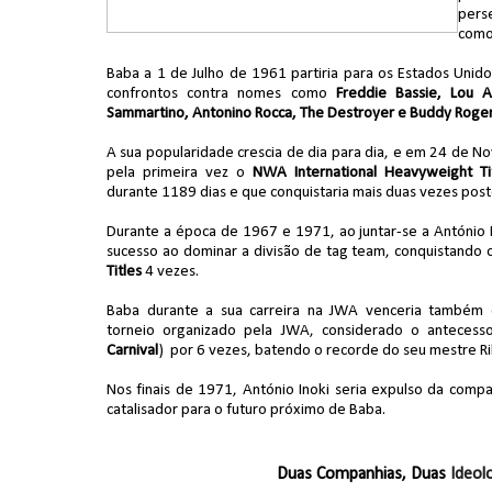
pers
como
DOMÍNIO E PERTURBAÇÃO NO RAW: Bron B
Baba a 1 de Julho de 1961 partiria para os Estados Unid
Unknown
-
Aug 05 2026
confrontos contra nomes como
Freddie Bassie, Lou A
Sammartino, Antonino Rocca, The Destroyer e Buddy Roger
A sua popularidade crescia de dia para dia, e em 24 de 
pela primeira vez o
NWA International Heavyweight Ti
durante 1189 dias e que conquistaria mais duas vezes pos
Durante a época de 1967 e 1971, ao juntar-se a António 
sucesso ao dominar a divisão de tag team, conquistando
Titles
4 vezes.
Baba durante a sua carreira na JWA venceria também
torneio organizado pela JWA, considerado o anteces
Carnival
) por 6 vezes, batendo o recorde do seu mestre Ri
Nos finais de 1971, António Inoki seria expulso da comp
catalisador para o futuro próximo de Baba.
Duas Companhias, Duas
Ideol