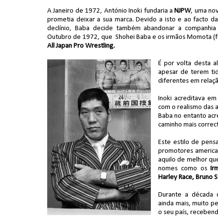
A Janeiro de 1972, António Inoki fundaria a
NJPW
, uma no
prometia deixar a sua marca. Devido a isto e ao facto d
declínio, Baba decide também abandonar a companhia
Outubro de 1972, que Shohei Baba e os irmãos Momota (fi
All Japan Pro Wrestling.
É por volta desta 
apesar de terem ti
diferentes em relaçã
Inoki acreditava em 
com o realismo das a
Baba no entanto acr
caminho mais correcto
Este estilo de pens
promotores american
aquilo de melhor que
nomes como os
Ir
Harley Race, Bruno 
Durante a década 
ainda mais, muito pe
o seu país, recebend