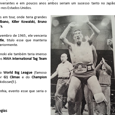
everantes e em poucos anos ambos seriam um sucesso tanto no Japã
 nos Estados Unidos.
reakker supera Joe Hendry após interferência e
os em tour, onde teria grandes
lbano, Killer Kowalski, Bruno
s.
Novembro de 1965, ele venceria
tle
, titulo esse que manteria
teriormente.
Inoki ele também teria imenso
 os
NWA International Tag Team
 o
World Big League
(famoso
sor
G1 Climax
e do
Champion
kidozan(5).
anhia, evento esse que seria o
ogias