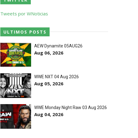
Tweets por WNoticias
ULTIMOS POSTS
AEW Dynamite 05AUG26
Aug 06, 2026
 título histórico a Michael Hayes
WWE NXT 04 Aug 2026
World Heavyweight Championship
Aug 05, 2026
WWE Monday Night Raw 03 Aug 2026
Aug 04, 2026
inental Championship