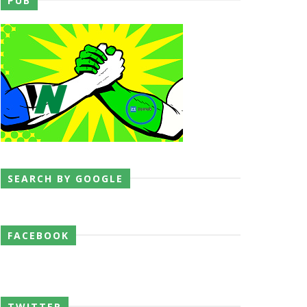
PUB
 abalroado por Big Cass
eight Championship
SEARCH BY GOOGLE
FACEBOOK
TWITTER