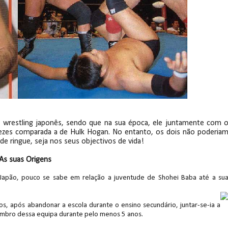
en amaldiçoa Dominik Mysterio e vence o "Huma
proveita interferências e conquista o Interim 
wrestling japonês, sendo que na sua época, ele juntamente com 
on Corbin surpreende Trick Williams e conquist
vezes comparada a de Hulk Hogan. No entanto, os dois não poderia
 de ringue, seja nos seus objectivos de vida!
As suas Origens
: Kevin Owens supera Sami Zayn, GUNTHER e Finn
 Japão, pouco se sabe em relação a juventude de Shohei Baba até a su
 após abandonar a escola durante o ensino secundário, juntar-se-ia a
mbro dessa equipa durante pelo menos 5 anos.
AM: Oba Femi resiste a Brock Lesnar, vence no t