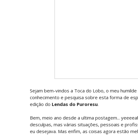
WWE: Lesão de Brie Bella poderá afetar
SCSA867
-
Aug 04 2026
VITÓRIA DRAMÁTICA E ATAQUE DESTRUTIV
Unknown
-
Aug 04 2026
TENSÃO NO RAW: LA Knight confronta 
Unknown
-
Aug 04 2026
WWE: Novidades sobre gravidade da les
Sejam bem-vindos a Toca do Lobo, o meu humilde e
SCSA867
-
Aug 04 2026
conhecimento e pesquisa sobre esta forma de esp
edição do
Lendas do Puroresu
.
WWE: Jacy Jayne vê as Fatal Influence 
Bem, meio ano desde a ultima postagem... yeeeeah
SCSA867
-
Aug 04 2026
desculpas, mas várias situações, pessoais e pro
eu desejava. Mas enfim, as coisas agora estão melh