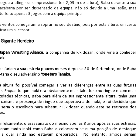
egou a atingir uns impressionantes 2,09 m de altura), Baba durante a su
 acabaria por ser dispensado da equipa, não só devido a uma lesão, ma
o feito apenas 3 jogos com a equipa principal.
s derrota no Underground Match
 ventos começaram a soprar no seu destino, pois por esta altura, um cert
trar um sucessor.
 Gigante Herdeiro
s boas-vindas ao primeiro filho
Japan Wrestling Aliance
, a companhia de Rikidozan, onde viria a conhece
oki.
s fariam a sua estreia poucos meses depois a 30 de Setembro, onde Bab
tirou no SummerSlam
taria o seu adversário
Yonetaro Tanaka.
a altura foi possível começar a ver as diferenças entre as duas futura
as. Enquanto que Inoki era obviamente mais talentoso no ringue e com mai
cidades técnicas, Baba para além da sua impressionante altura, tinha um
tu destrói Royce Keys em Street Fight e troca g
 carisma e presença de ringue que superava a de Inoki, e foi decidido qu
 seria o escolhido para substituir Rikidozan quando este se retirasse do
ues.
infelizmente, o assassinato do mesmo apenas 3 anos após as suas estreias
le e Penta superam armadilhas de Dominik Myste
garam tanto Inoki como Baba a colocarem-se numa posição de destaqu
 a qual ainda não estavam preparados. No entanto, ambos seria