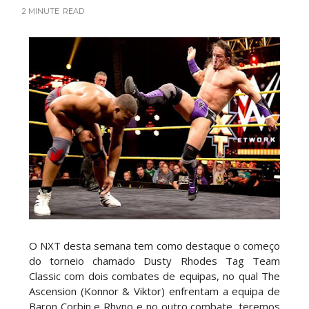
2 MINUTE
READ
Estreia no Main Roster à vista? WWE regista
marca "Vice City" para Lola Vice
SCSA867
-
Aug 07 2026
Recomeço na AEW: Daniel Garcia revela como
Jon Moxley salvou a identidade da empresa
junto dos fãs
SCSA867
-
Aug 07 2026
Drama no SummerSlam 2026: WWE esteve perto
de interromper combate de Brie Bella após
lesão grave no ombro
O NXT desta semana tem como destaque o começo
SCSA867
-
Aug 07 2026
do torneio chamado Dusty Rhodes Tag Team
Classic com dois combates de equipas, no qual The
WWE: Nikki Bella não quer continuar na WWE
Ascension (Konnor & Viktor) enfrentam a equipa de
sem Brie Bella
Baron Corbin e Rhyno e no outro combate, teremos