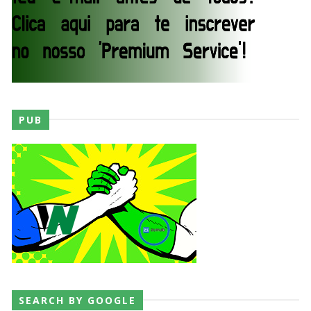
Irlanda
SCSA867
-
Aug 08 2026
AEW: Buddy Matthews já está apto a regressar
aos ringues
SCSA867
-
Aug 08 2026
PUB
TNA: Elayna Black desafia Xia Brookside para
combate pelo título no Lockdown
SCSA867
-
Aug 08 2026
WWE: Brock Lesnar deverá estar presente na
WrestleMania 43
SCSA867
-
Aug 07 2026
SEARCH BY GOOGLE