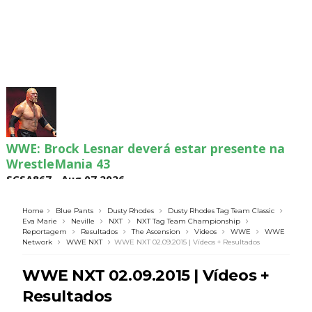
WWE: Brock Lesnar deverá estar presente na
WrestleMania 43
SCSA867
-
Aug 07 2026
Home
Blue Pants
Dusty Rhodes
Dusty Rhodes Tag Team Classic
Eva Marie
Neville
NXT
NXT Tag Team Championship
Reportagem
Resultados
The Ascension
Videos
WWE
WWE
WWE: Netflix censura segmento entre Becky
Network
WWE NXT
WWE NXT 02.09.2015 | Vídeos + Resultados
Lynch e Liv Morgan no Raw
SCSA867
-
Aug 07 2026
WWE NXT 02.09.2015 | Vídeos +
Resultados