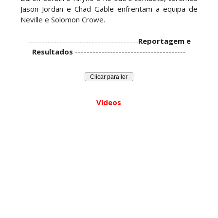
Jason Jordan e Chad Gable enfrentam a equipa de
SCSA867
-
Aug 07 2026
Neville e Solomon Crowe.
--------------------------------------
Reportagem e
AEW: Samoa Joe faz tease de regresso no All In
Resultados
--------------------------------------
SCSA867
-
Aug 07 2026
Vídeos
WWE: Possível adversário de Roman Reigns no
México revelado
SCSA867
-
Aug 07 2026
Agente livre de peso: Kairi Sane revela inúmeras
propostas após saída da WWE e pondera o
próximo passo
SCSA867
-
Aug 07 2026