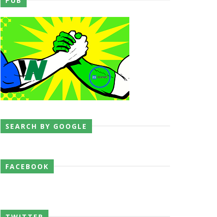
PUB
 o próximo passo
SEARCH BY GOOGLE
FACEBOOK
ores da WWE
TWITTER