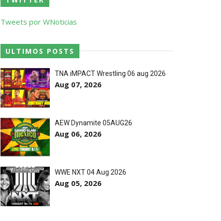
o de frases icónicas
Tweets por WNoticias
treet Fight com arame farpado
ULTIMOS POSTS
TNA iMPACT Wrestling 06 aug 2026
Aug 07, 2026
títulos no Grand Slam Mexico
m
a
e
AEW Dynamite 05AUG26
 após interferência decisiva de
Aug 06, 2026
 Callis Family no Grand Slam Mexico
WWE NXT 04 Aug 2026
Aug 05, 2026
e brutal no Grand Slam Mexico