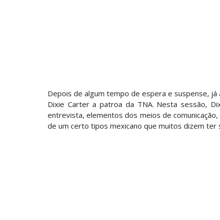
REGRESSO IMPRESSIONANTE NO RAW: Bully
Unknown
-
Aug 06 2026
GUERRA EXTREMA NO GRAND SLAM MEXICO
Unknown
-
Aug 06 2026
NOVOS CAMPEÕES DE TRIOS NA AEW: Bro
Depois de algum tempo de espera e suspense, já a
Unknown
-
Aug 06 2026
Dixie Carter a patroa da TNA. Nesta sessão, Di
entrevista, elementos dos meios de comunicação,
de um certo tipos mexicano que muitos dizem ter s
REVIRAVOLTA SURPREENDENTE NO GRAND 
Hikaru Shida
Unknown
-
Aug 06 2026
TRIUNFO LENDÁRIO EM CIDADE DO MÉXICO:
Unknown
-
Aug 06 2026
RETENÇÃO DRAMÁTICA DO TÍTULO: Kyle F