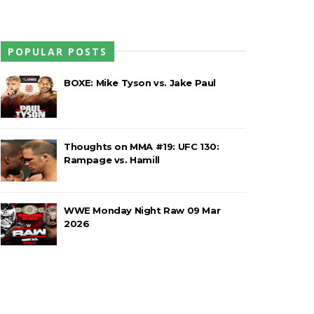
POPULAR POSTS
rawling Birds levam a melhor no Grand
BOXE: Mike Tyson vs. Jake Paul
a no Grand Slam Mexico e é
Thoughts on MMA #19: UFC 130:
Rampage vs. Hamill
o entre Adam Copeland e Young Bucks
WWE Monday Night Raw 09 Mar
2026