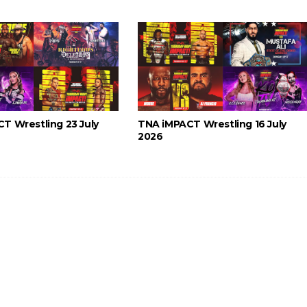
tirou no SummerSlam
tu destrói Royce Keys em Street Fight e troca g
T Wrestling 23 July
TNA iMPACT Wrestling 16 July
2026
le e Penta superam armadilhas de Dominik Myste
nte na WrestleMania 43
Becky Lynch e Liv Morgan no Raw