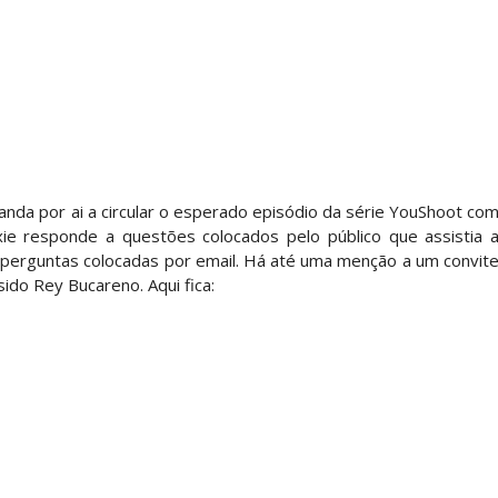
 Ray critica promo de Big Cass e sugere utilizaçã
: Will Ospreay supera Mark Davis num brutal S
dy King, Bandido e Hangman Page conquistam os 
nda por ai a circular o esperado episódio da série YouShoot co
xie responde a questões colocados pelo público que assistia 
 perguntas colocadas por email. Há até uma menção a um convit
ido Rey Bucareno. Aqui fica:
SLAM MEXICO: Persephone supera Kris Statlander
 Jericho, Místico e Darby Allin superam The Don
letcher supera Speedball Mike Bailey em combat